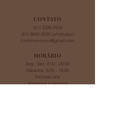
CONTATO
(61) 3326-2556
(61) 9840-2556
(whatsapp)
forninhomineiro@gmail.com
HORÁRIO
Seg - Sex: 8:00 - 20:00
​​Sábados: 8:00 - 19:00
Fechado aos
domingos e feriados
ENDEREÇO
SCLN 402 - Bloco E - Lojas 56, 60, 70 e 74
- Asa Norte - Brasília DF - CEP
70834-550
© 1984 Forninho Mineiro. Todos os
Direitos Reservados.