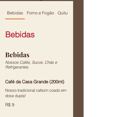
Bebidas
Forno e Fogão
Quitutes
Quitandas
Bebidas
Bebidas
Nossos Cafés, Sucos, Chás e
Refrigerantes.
Café da Casa Grande (200ml)
Nosso tradicional cafezin coado em
dose dupla!
R$ 9