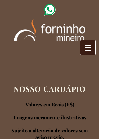
NOSSO CARDÁPIO
Valores em Reais (R$)
Imagens meramente ilustrativas
Sujeito a alteração de valores sem
aviso prévio.