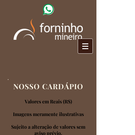
NOSSO CARDÁPIO
Valores em Reais (R$)
Imagens meramente ilustrativas
Sujeito a alteração de valores sem
aviso prévio.