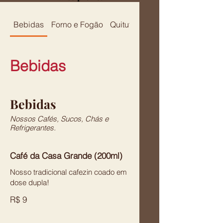
Bebidas
Forno e Fogão
Quitutes
Quitandas
Bebidas
Bebidas
Nossos Cafés, Sucos, Chás e
Refrigerantes.
Café da Casa Grande (200ml)
Nosso tradicional cafezin coado em
dose dupla!
R$ 9